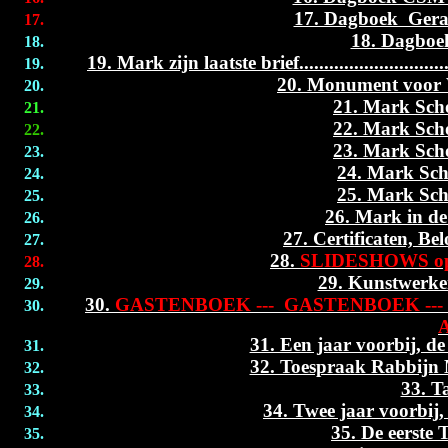
17. Dagboek Gerar
18. Dagboe
19. Mark zijn laatste brief............................
20. Monument voor 
21. Mark Scho
22. Mark Scho
23. Mark Scho
24. Mark Sch
25. Mark Sch
26. Mark in de
27. Certificaten, B
28.
SLIDESHOWS op 
29. Kunstwerke
30.
GASTENBOEK --- GASTENBOEK --
31. Een jaar voorbi
32. Toespraak Rabbijn
33. T
34. Twee jaar voorb
35. De eers