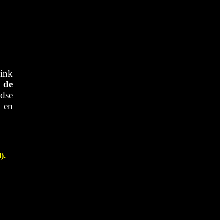
wink
 de
ndse
d en
).