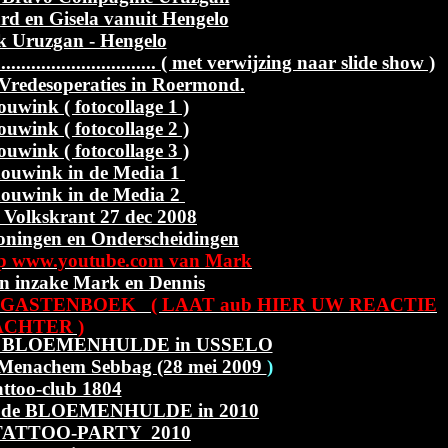
d en Gisela vanuit Hengelo
k Uruzgan - Hengelo
................................. ( met verwijzing naar slide show )
Vredesoperaties in Roermond.
uwink ( fotocollage 1 )
uwink ( fotocollage 2 )
uwink ( fotocollage 3 )
ouwink in de Media 1
ouwink in de Media 2
 Volkskrant 27 dec 2008
eloningen en Onderscheidingen
www.youtube.com van Mark
n inzake Mark en Dennis
- GASTENBOEK ( LAAT aub HIER UW REACTIE
ACHTER )
j, de BLOEMENHULDE in USSELO
 Menachem Sebbag (28 mei 2009
)
attoo-club 1804
ij, de BLOEMENHULDE in 2010
te TATTOO-PARTY 2010