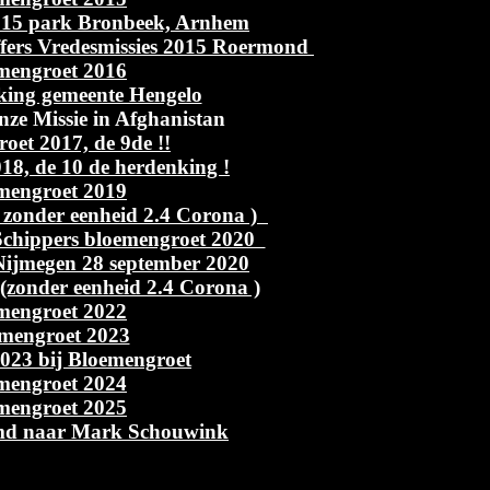
15 park Bronbeek, Arnhem
ffers Vredesmissies 2015 Roermond
mengroet 2016
king gemeente Hengelo
ze Missie in Afghanistan
oet 2017, de 9de !!
18, de 10 de herdenking !
mengroet 2019
 zonder eenheid 2.4 Corona )
Schippers bloemengroet 2020
Nijmegen 28 september 2020
(zonder eenheid 2.4 Corona )
mengroet 2022
mengroet 2023
023 bij Bloemengroet
mengroet 2024
mengroet 2025
md naar Mark Schouwink