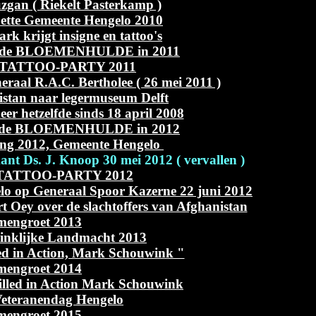
zgan ( Riekelt Pasterkamp )
uette Gemeente Hengelo 2010
rk krijgt insigne en tattoo's
ij, de BLOEMENHULDE in 2011
de TATTOO-PARTY 2011
raal R.A.C. Bertholee ( 26 mei 2011 )
istan naar legermuseum Delft
r hetzelfde sinds 18 april 2008
ij, de BLOEMENHULDE in 2012
ng 2012, Gemeente Hengelo
nt Ds. J. Knoop 30 mei 2012 ( vervallen )
e TATTOO-PARTY 2012
lo op Generaal Spoor Kazerne 22 juni 2012
t Oey over de slachtoffers van Afghanistan
mengroet 2013
inklijke Landmacht 2013
led in Action, Mark Schouwink "
mengroet 2014
Killed in Action Mark Schouwink
Veteranendag Hengelo
mengroet 2015