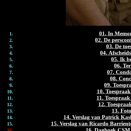
01. In Memo
02. De perscon
03. De to
04. Afscheid
05. Ik be
06. Te
07. Condo
08. Cond
09. Toespr
10. Toespraak
11. Toespraak 
12. Toespraak
13. Foto
14. Verslag van Patrick Kasl
15. Verslag van Ricardo Barriento
16. Dagboek CSM