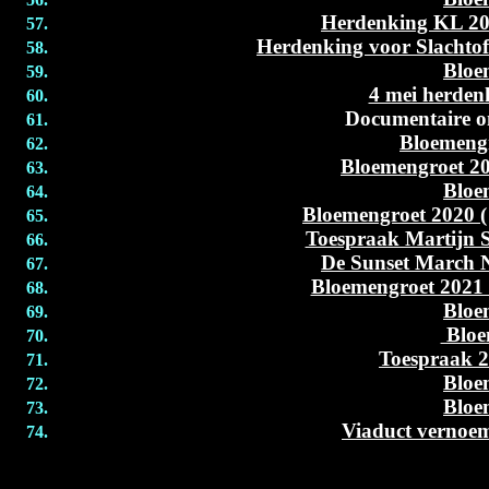
Herdenking KL 20
Herdenking voor Slachto
Bloe
4 mei herden
Documentaire on
Bloemengr
Bloemengroet 20
Bloe
Bloemengroet 2020 (
Toespraak Martijn 
De Sunset March 
Bloemengroet 2021 
Bloe
Bloe
Toespraak 2
Bloe
Bloe
Viaduct vernoe