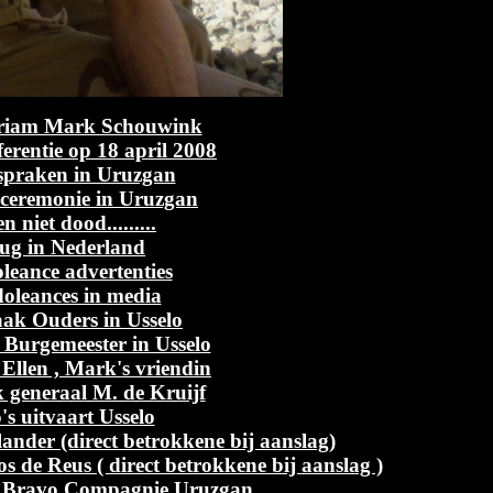
riam Mark Schouwink
ferentie op 18 april 2008
espraken in Uruzgan
sceremonie in Uruzgan
n niet dood.........
rug in Nederland
leance advertenties
oleances in media
aak Ouders in Usselo
 Burgemeester in Usselo
Ellen , Mark's vriendin
 generaal M. de Kruijf
's uitvaart Usselo
ander (direct betrokkene bij aanslag)
s de Reus ( direct betrokkene bij aanslag )
 Bravo Compagnie Uruzgan