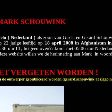
MARK SCHOUWINK
elo ( Nederland )
als zoon van Gisela en Gerard Schou
 22 jarige leeftijd op
18 april 2008 in Afghanistan in
.36 uur LT, hetgeen overéénkomt met 05.06 uur Nederla
 deze website willen we de herinnering aan Mark in woor
ET VERGETEN WORDEN !
an de ontwerper gepubliceerd worden (gerard.schouwink at ziggo.nl