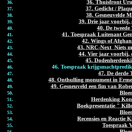
36. Thuisfront Uru
37. Gedicht / Plaq
38. Gesneuvelde Ma
39. Drie jaar voorb
40. De twee
41. Toespraak Luitenant Gene
42. Wings of Afghan
43. NRC-Next Niets mee
44. Vier jaar voorb
45. Dodenherdenki
46. Toespraak krijgsmachtpredika
47. De derd
48. Onthulling monument in Erme
49. Gesneuveld een fim van Rober
Bloe
Herdenking Kon
Boekpresentatie " Kil
Bloe
Recensies en Reactie 
Toespraak 
Bloe