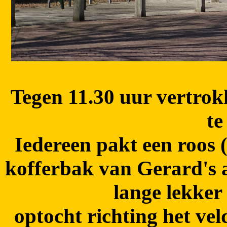
Tegen 11.30 uur vertro
te
Iedereen pakt een roos (
kofferbak van Gerard's 
lange lekker
optocht richting het ve